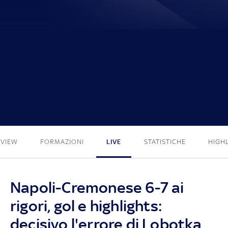
2 - 2
EVIEW
FORMAZIONI
LIVE
STATISTICHE
HIGH
Napoli-Cremonese 6-7 ai
rigori, gol e highlights:
decisivo l'errore di Lobotka