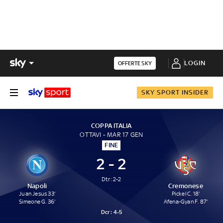
LOGIN
OFFERTE SKY
SKY SPORT INSIDER
COPPA ITALIA
OTTAVI - MAR 17 GEN
FINE
2 - 2
Dtr: 2-2
Napoli
Cremonese
Juan Jesus 33'
Pickel C. 18'
Simeone G. 36'
Afena-Gyan F. 87'
Dcr :
4-5