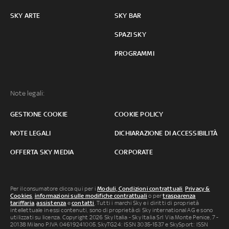
SKY ARTE
SKY BAR
SPAZI SKY
PROGRAMMI
Note legali:
GESTIONE COOKIE
COOKIE POLICY
NOTE LEGALI
DICHIARAZIONE DI ACCESSIBILITÀ
OFFERTA SKY MEDIA
CORPORATE
Per il consumatore clicca qui per i
Moduli, Condizioni contrattuali
,
Privacy &
Cookies
,
informazioni sulle modifiche contrattuali
o per
trasparenza
tariffaria
,
assistenza
e
contatti
. Tutti i marchi Sky e i diritti di proprietà
intellettuale in essi contenuti, sono di proprietà di Sky international AG e sono
utilizzati su licenza. Copyright 2026 Sky Italia - Sky Italia Srl Via Monte Penice, 7 -
20138 Milano P.IVA 04619241005. SkyTG24: ISSN 3035-1537 e SkySport: ISSN