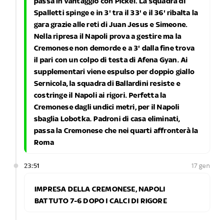
passa in vantaggio con Pickel. La squadra di
Spalletti spinge e in 3' tra il 33' e il 36' ribalta la
gara grazie alle reti di Juan Jesus e Simeone.
Nella ripresa il Napoli prova a gestire ma la
Cremonese non demorde e a 3' dalla fine trova
il pari con un colpo di testa di Afena Gyan. Ai
supplementari viene espulso per doppio giallo
Sernicola, la squadra di Ballardini resiste e
costringe il Napoli ai rigori. Perfetta la
Cremonese dagli undici metri, per il Napoli
sbaglia Lobotka. Padroni di casa eliminati,
passa la Cremonese che nei quarti affronterà la
Roma
23:51
17 gen
IMPRESA DELLA CREMONESE, NAPOLI
BATTUTO 7-6 DOPO I CALCI DI RIGORE