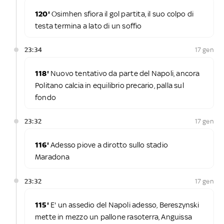
120'
Osimhen sfiora il gol partita, il suo colpo di
testa termina a lato di un soffio
23:34
17 gen
118'
Nuovo tentativo da parte del Napoli, ancora
Politano calcia in equilibrio precario, palla sul
fondo
23:32
17 gen
116'
Adesso piove a dirotto sullo stadio
Maradona
23:32
17 gen
115'
E' un assedio del Napoli adesso, Bereszynski
mette in mezzo un pallone rasoterra, Anguissa