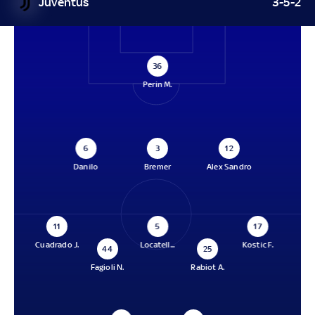
Juventus
3-5-2
36
Perin M.
6
3
12
Danilo
Bremer
Alex Sandro
11
5
17
Cuadrado J.
Locatell...
Kostic F.
44
25
Fagioli N.
Rabiot A.