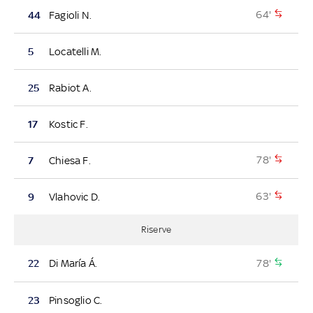
64'
44
Fagioli N.
5
Locatelli M.
25
Rabiot A.
17
Kostic F.
78'
7
Chiesa F.
63'
9
Vlahovic D.
Riserve
78'
22
Di María Á.
23
Pinsoglio C.