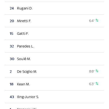
24
Rugani D.
64'
20
Miretti F.
15
Gatti F.
32
Paredes L.
30
Soulé M.
88'
2
De Sciglio M.
63'
18
Kean M.
43
Iling-Junior S.