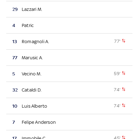
29
Lazzari M.
4
Patric
77'
13
Romagnoli A.
77
Marusic A.
59'
5
Vecino M.
74'
32
Cataldi D.
74'
10
Luis Alberto
7
Felipe Anderson
45'
17
Immobile C.