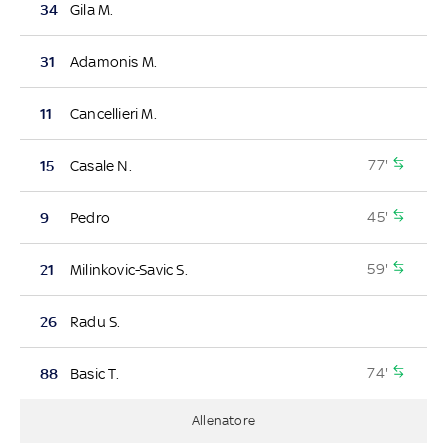
34
Gila M.
31
Adamonis M.
11
Cancellieri M.
77'
15
Casale N.
45'
9
Pedro
59'
21
Milinkovic-Savic S.
26
Radu S.
74'
88
Basic T.
Allenatore