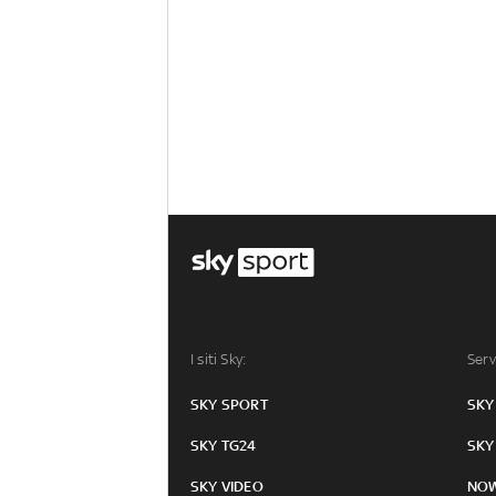
I siti Sky:
Serv
SKY SPORT
SKY
SKY TG24
SKY
SKY VIDEO
NO