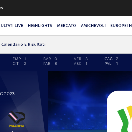
ky
SULTATI LIVE
HIGHLIGHTS
MERCATO
AMICHEVOLI
EUROPEI 
Calendario E Risultati
EMP
1
BAR
0
VER
3
CAG
2
CIT
2
PAR
3
ASC
1
PAL
1
TO 2023