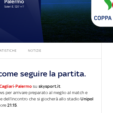
Palermo
Soleri E. 120' + 1'
2 - 1
ATISTICHE
NOTIZIE
come seguire la partita.
Cagliari
-
Palermo
su
skysport.it
.
ews per arrivare preparato al meglio al match e
ve dell’incontro che si giocherà allo stadio
Unipol
 ore
21:15
.