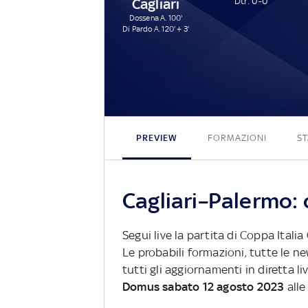
Cagliari
Dtr: 0-0
Dossena A. 100'
Di Pardo A. 120' + 3'
PREVIEW
FORMAZIONI
ST
Cagliari–Palermo: 
Segui live la partita di Coppa Italia
Le probabili formazioni, tutte le n
tutti gli aggiornamenti in diretta li
Domus sabato 12 agosto 2023
alle