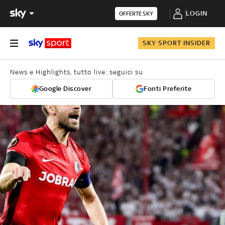
LOGIN
OFFERTE SKY
SKY SPORT INSIDER
News e Highlights, tutto live: seguici su
Google Discover
Fonti Preferite