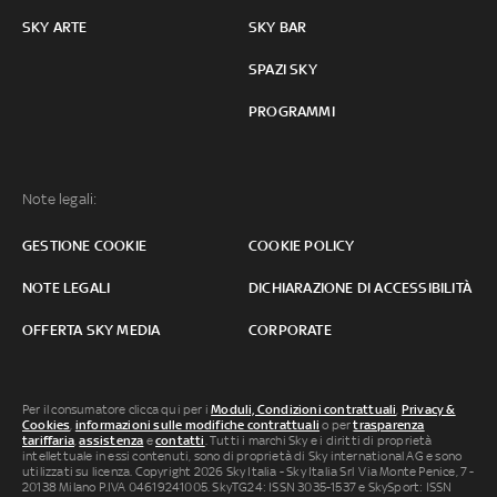
SKY ARTE
SKY BAR
SPAZI SKY
PROGRAMMI
Note legali:
GESTIONE COOKIE
COOKIE POLICY
NOTE LEGALI
DICHIARAZIONE DI ACCESSIBILITÀ
OFFERTA SKY MEDIA
CORPORATE
Per il consumatore clicca qui per i
Moduli, Condizioni contrattuali
,
Privacy &
Cookies
,
informazioni sulle modifiche contrattuali
o per
trasparenza
tariffaria
,
assistenza
e
contatti
. Tutti i marchi Sky e i diritti di proprietà
intellettuale in essi contenuti, sono di proprietà di Sky international AG e sono
utilizzati su licenza. Copyright 2026 Sky Italia - Sky Italia Srl Via Monte Penice, 7 -
20138 Milano P.IVA 04619241005. SkyTG24: ISSN 3035-1537 e SkySport: ISSN