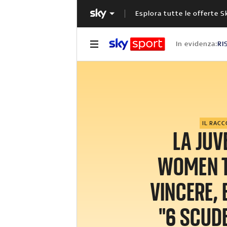
Esplora tutte le offerte S
In evidenza:
RI
IL RAC
LA JU
WOMEN 
VINCERE, 
"6 SCUDE