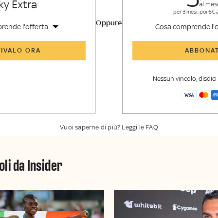
ky Extra
al mes
per 3 mesi, poi 6€ 
Oppure
rende l'offerta
Cosa comprende l'o
icoli di Sky Sport Insider e
Tutti gli articoli di Sk
TIVALO ORA
ABBONAT
sider
etroscena e storie
Opinioni, retroscena e
dalle grandi firme di Sky
raccontate dalle grand
Nessun vincolo, disdic
 TG24
Sport
er esclusiva di Sky Sport
La newsletter esclusiv
ky TG24 Insider
Insider
Vuoi saperne di più? Leggi le FAQ
oli da Insider