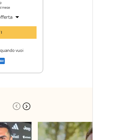
e
al mese
fferta
y Sport Insider
I
 storie
i firme di Sky
i quando vuoi
a di Sky Sport