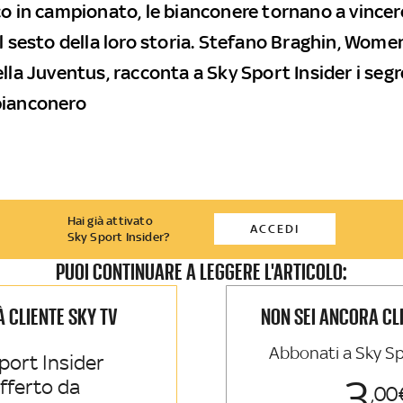
co in campionato, le bianconere tornano a vincer
il sesto della loro storia. Stefano Braghin, Wome
lla Juventus, racconta a Sky Sport Insider i segr
bianconero
Hai già attivato
ACCEDI
Sky Sport Insider?
PUOI CONTINUARE A LEGGERE L'ARTICOLO:
IÀ CLIENTE SKY TV
NON SEI ANCORA CL
Abbonati a Sky Sp
port Insider
3
offerto da
00