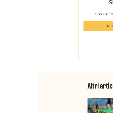
S
Cosa comp
Tutti gli art
AT
Sky TG24 In
Opinioni, r
raccontate 
Sport e Sky
La newslett
Insider e S
Altri artic