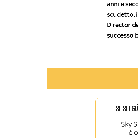
anni a sec
scudetto, 
Director de
successo 
SE SEI G
Sky S
è 