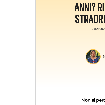
ANNI? RI
STRAOR
23 apr 2025
G
Non si perd