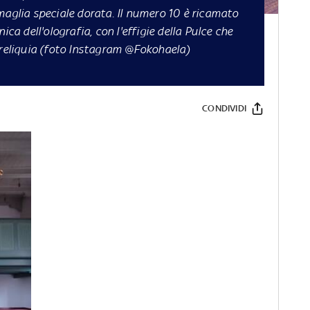
maglia speciale dorata. Il numero 10 è ricamato
ica dell'olografia, con l'effigie della Pulce che
 reliquia (foto Instagram @Fokohaela)
CONDIVIDI