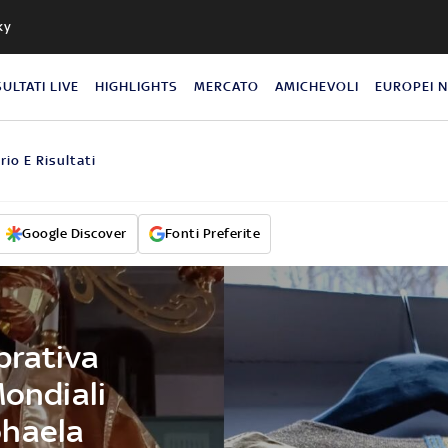
ky
SULTATI LIVE
HIGHLIGHTS
MERCATO
AMICHEVOLI
EUROPEI 
rio E Risultati
Google Discover
Fonti Preferite
brativa
Mondiali
ohaela