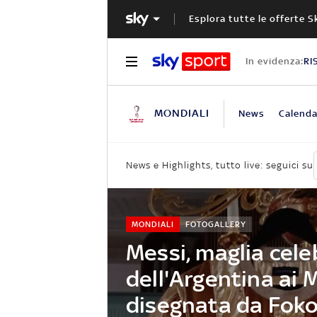
Esplora tutte le offerte S
In evidenza:
RI
MONDIALI
News
Calenda
News e Highlights, tutto live: seguici su
MONDIALI
FOTOGALLERY
Messi, maglia cele
dell'Argentina ai 
disegnata da Fok