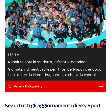
SERIE A
Napoli celebra lo scudetto, la festa al Maradona
Giornata indimenticabile per i tifosi del Napoli che, dopo
la vittoria sulla Fiorentina, hanno celebrato la conquista
dello scudetto con una super festa al Maradona.
Festeggiamenti cominciati già prima del match fuori
Vai alla Fotogallery
dallo stadio e poi proseguita dopo la sfida ai viola con
musica, fuochi d'artificio, giochi di luci e il tributo ai
ragazzi di Spalletti. Ecco le foto più belle LO SPECIALE
Segui tutti gli aggiornamenti di Sky Sport
SULLO SCUDETTO DEL NAPOLI