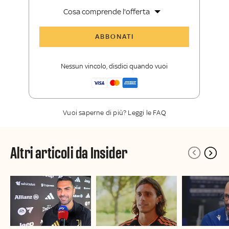
Cosa comprende l'offerta
Tutti gli articoli di Sky Sport Insider
ABBONATI
Opinioni, retroscena e storie
raccontate dalle grandi firme di Sky
Nessun vincolo, disdici quando vuoi
Sport
La newsletter esclusiva di Sky Sport
Insider
Vuoi saperne di più? Leggi le FAQ
Altri articoli da Insider