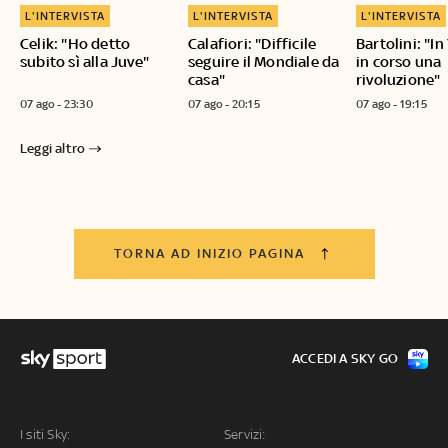
L'INTERVISTA
L'INTERVISTA
L'INTERVISTA
Celik: "Ho detto
Calafiori: "Difficile
Bartolini: "I
subito sì alla Juve"
seguire il Mondiale da
in corso una
casa"
rivoluzione"
07 ago - 23:30
07 ago - 20:15
07 ago - 19:15
Leggi altro
TORNA AD INIZIO PAGINA
ACCEDI A SKY GO
I siti Sky:
Servizi: