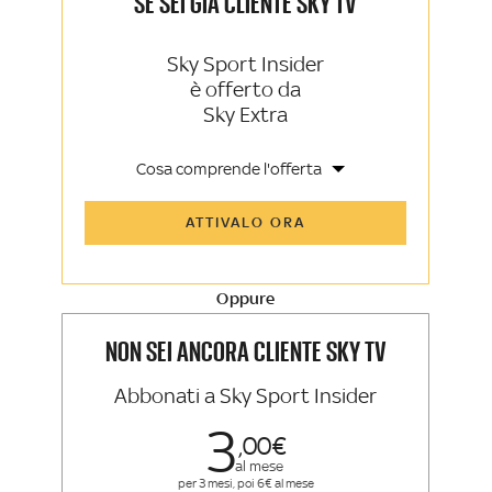
SE SEI GIÀ CLIENTE SKY TV
Sky Sport Insider
è offerto da
Sky Extra
Cosa comprende l'offerta
Tutti gli articoli di Sky Sport Insider e
ATTIVALO ORA
Sky TG24 Insider
Opinioni, retroscena e storie
raccontate dalle grandi firme di Sky
Sport e Sky TG24
Oppure
La newsletter esclusiva di Sky Sport
Insider e Sky TG24 Insider
NON SEI ANCORA CLIENTE SKY TV
Abbonati a Sky Sport Insider
3
00
al mese
per 3 mesi, poi 6€ al mese