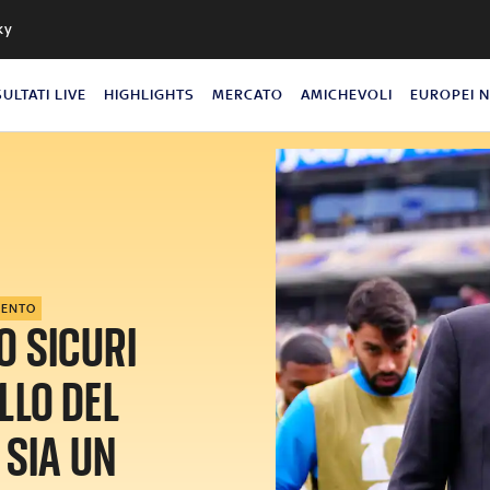
ky
SULTATI LIVE
HIGHLIGHTS
MERCATO
AMICHEVOLI
EUROPEI 
MENTO
O SICURI
LLO DEL
 SIA UN