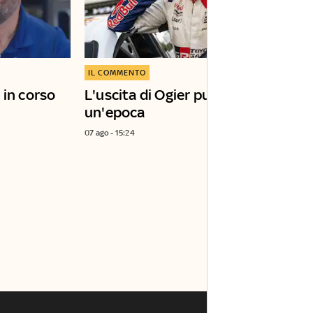
IL COMMENTO
 in corso
L'uscita di Ogier può chiudere
un'epoca
07 ago - 15:24