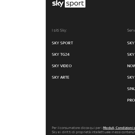
I siti Sky:
Serv
SKY SPORT
SKY
SKY TG24
SKY
SKY VIDEO
NO
SKY ARTE
SKY
SPA
PRO
Per il consumatore clicca qui per i
Moduli, Condizioni 
Sky e i diritti di proprietà intellettuale in essi conten