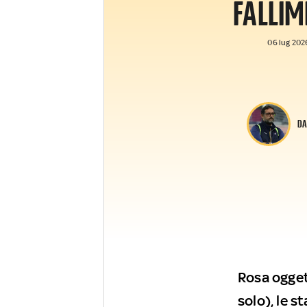
FALLI
06 lug 2026
DA
Rosa ogget
solo), le s