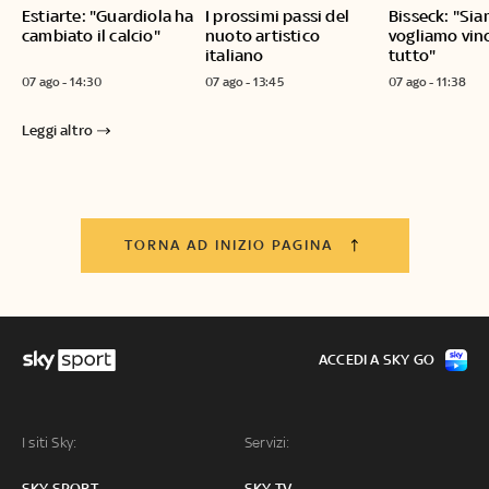
Estiarte: "Guardiola ha
I prossimi passi del
Bisseck: "Siam
cambiato il calcio"
nuoto artistico
vogliamo vin
italiano
tutto"
07 ago - 14:30
07 ago - 13:45
07 ago - 11:38
Leggi altro
TORNA AD INIZIO PAGINA
ACCEDI A SKY GO
I siti Sky:
Servizi:
SKY SPORT
SKY TV