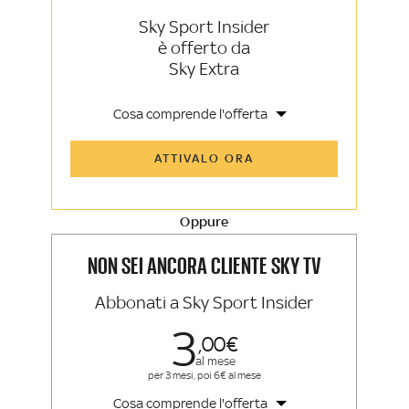
Sky Sport Insider
è offerto da
Sky Extra
Cosa comprende l'offerta
Tutti gli articoli di Sky Sport Insider e
ATTIVALO ORA
Sky TG24 Insider
Opinioni, retroscena e storie
raccontate dalle grandi firme di Sky
Sport e Sky TG24
Oppure
La newsletter esclusiva di Sky Sport
Insider e Sky TG24 Insider
NON SEI ANCORA CLIENTE SKY TV
Abbonati a Sky Sport Insider
3
00
al mese
per 3 mesi, poi 6€ al mese
Cosa comprende l'offerta