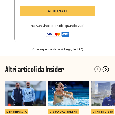
Tutti gli articoli di Sky Sport Insider
ABBONATI
Opinioni, retroscena e storie
raccontate dalle grandi firme di Sky
Nessun vincolo, disdici quando vuoi
Sport
La newsletter esclusiva di Sky Sport
Insider
Vuoi saperne di più? Leggi le FAQ
Altri articoli da Insider
L'INTERVISTA
VISTO DAL TALENT
L'INTERVISTA