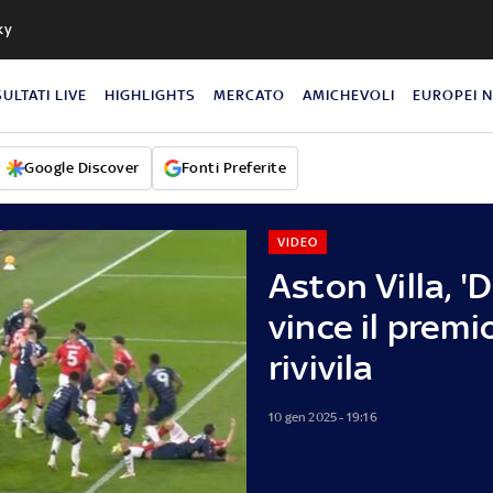
ky
SULTATI LIVE
HIGHLIGHTS
MERCATO
AMICHEVOLI
EUROPEI 
Google Discover
Fonti Preferite
VIDEO
Aston Villa, '
vince il prem
rivivila
10 gen 2025 - 19:16