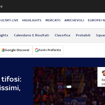
ky
SULTATI LIVE
HIGHLIGHTS
MERCATO
AMICHEVOLI
EUROPEI 
lights
Calendario E Risultati
Classifica
Probabili
Squa
Google Discover
Fonti Preferite
tifosi:
issimi,