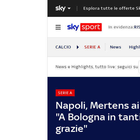
Esplora tutte le offerte S
In evidenza:
RI
CALCIO
SERIE A
News
High
News e Highlights, tutto live: seguici su
SERIE A
Napoli, Mertens ai 
"A Bologna in tant
grazie"