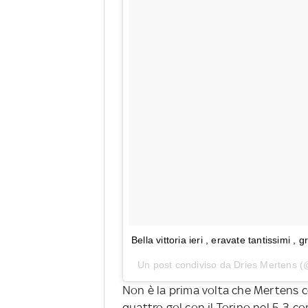
Bella vittoria ieri , eravate tantissimi ,
Un post condiviso da Dries Mertens (
Non è la prima volta che Mertens co
quattro gol con il Torino nel 5-3 co