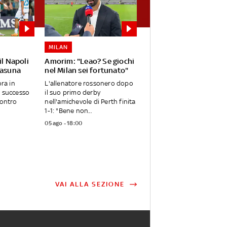
MILAN
il Napoli
Amorim: "Leao? Se giochi
sasuna
nel Milan sei fortunato"
ora in
L'allenatore rossonero dopo
l successo
il suo primo derby
Contro
nell'amichevole di Perth finita
1-1: "Bene non...
05 ago - 18:00
VAI ALLA SEZIONE