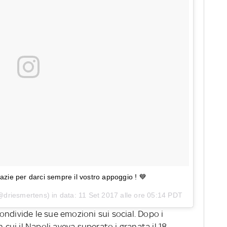
 grazie per darci sempre il vostro appoggio ! 💙
@driesmertens) in data:
11 Set 2017 alle ore 05:14 PDT
ndivide le sue emozioni sui social. Dopo i
n cui il Napoli aveva superato i granata il 18