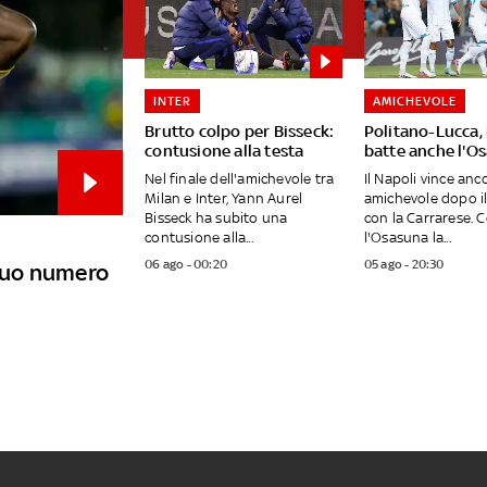
INTER
AMICHEVOLE
Brutto colpo per Bisseck:
Politano-Lucca, 
contusione alla testa
batte anche l'O
Nel finale dell'amichevole tra
Il Napoli vince anc
Milan e Inter, Yann Aurel
amichevole dopo i
Bisseck ha subito una
con la Carrarese. 
contusione alla...
l'Osasuna la...
06 ago - 00:20
05 ago - 20:30
 suo numero