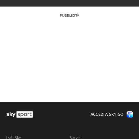
PUBBLICITÀ
ACCEDI A SKY GO
I siti Sky:
Servizi: