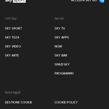
ACCEDI A SKY GO
I siti Sky:
Servizi:
SKY SPORT
SKY TV
SKY TG24
SKY APPS
SKY VIDEO
NOW
SKY ARTE
SKY BAR
SPAZI SKY
PROGRAMMI
Note legali:
GESTIONE COOKIE
COOKIE POLICY