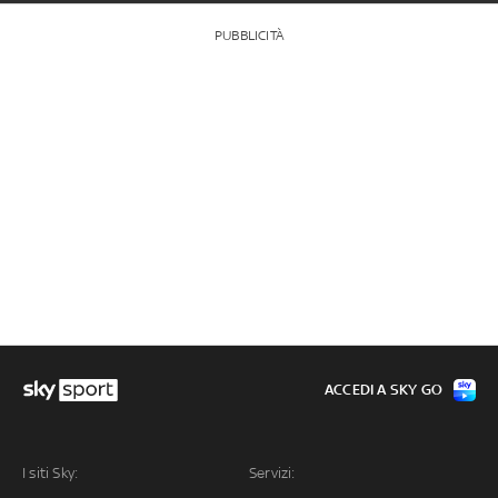
PUBBLICITÀ
ACCEDI A SKY GO
I siti Sky:
Servizi: