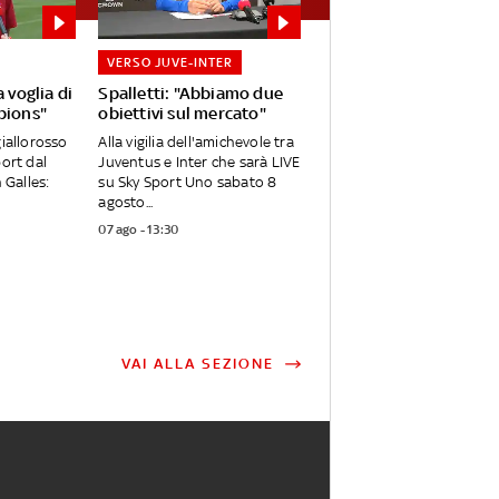
VERSO JUVE-INTER
 voglia di
Spalletti: "Abbiamo due
pions"
obiettivi sul mercato"
giallorosso
Alla vigilia dell'amichevole tra
port dal
Juventus e Inter che sarà LIVE
 Galles:
su Sky Sport Uno sabato 8
agosto...
07 ago - 13:30
VAI ALLA SEZIONE