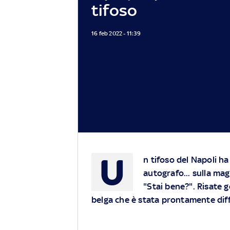
tifoso
16 feb 2022 - 11:39
U
n tifoso del Napoli h
autografo... sulla mag
"Stai bene?". Risate ge
belga che è stata prontamente diff