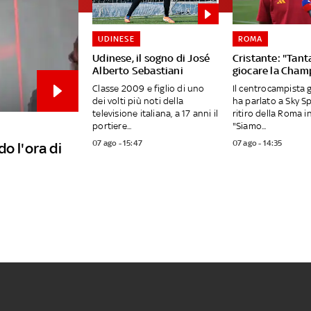
UDINESE
ROMA
Udinese, il sogno di José
Cristante: "Tanta
Alberto Sebastiani
giocare la Cham
Classe 2009 e figlio di uno
Il centrocampista 
dei volti più noti della
ha parlato a Sky S
televisione italiana, a 17 anni il
ritiro della Roma in
portiere...
"Siamo...
07 ago - 15:47
07 ago - 14:35
o l'ora di