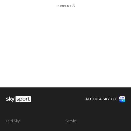
PUBBLICITÀ
ACCEDI A SKY GO
I siti Sky:
Servizi: