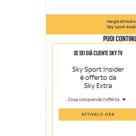
Hai già attivato
Sky Sport Insid
PUOI CONTINU
SE SEI GIÀ CLIENTE SKY TV
Sky Sport Insider
è offerto da
Sky Extra
Cosa comprende l'offerta
Tutti gli articoli di Sky Sport Insider e
ATTIVALO ORA
Sky TG24 Insider
Opinioni, retroscena e storie
raccontate dalle grandi firme di Sky
Sport e Sky TG24