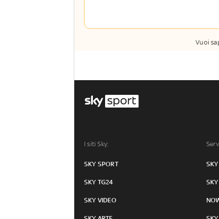
La newsletter esclusiva di Sky Sport
Insider e Sky TG24 Insider
Vuoi sa
I siti Sky:
Serv
SKY SPORT
SKY
SKY TG24
SKY
SKY VIDEO
NO
SKY ARTE
SKY