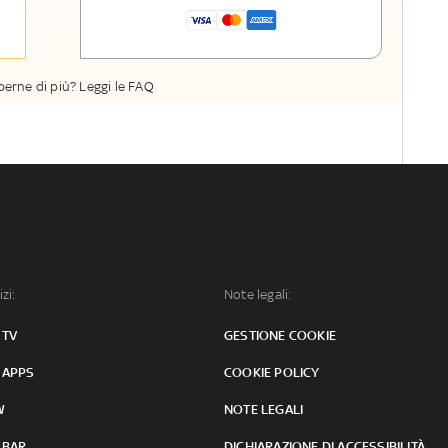
La newsletter esclusiva di Sky Sport
Insider
perne di più? Leggi le FAQ
izi:
Note legali:
 TV
GESTIONE COOKIE
 APPS
COOKIE POLICY
W
NOTE LEGALI
 BAR
DICHIARAZIONE DI ACCESSIBILITÀ