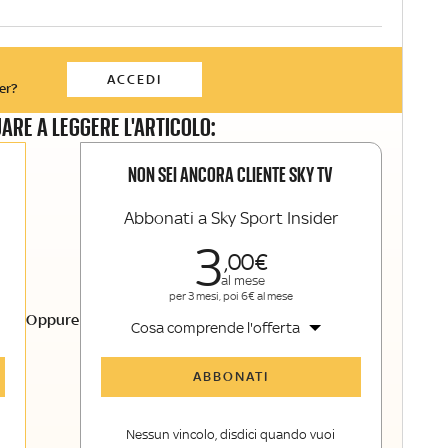
ACCEDI
er?
ARE A LEGGERE L'ARTICOLO:
NON SEI ANCORA CLIENTE SKY TV
Abbonati a Sky Sport Insider
3
00
al mese
per 3 mesi, poi 6€ al mese
Oppure
Cosa comprende l'offerta
Tutti gli articoli di Sky Sport Insider
ABBONATI
Opinioni, retroscena e storie
raccontate dalle grandi firme di Sky
Nessun vincolo, disdici quando vuoi
Sport