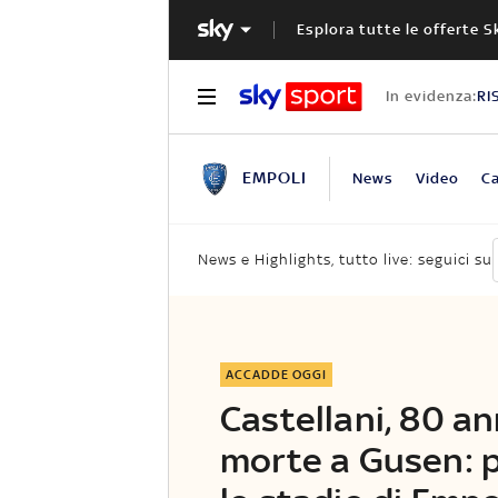
Esplora tutte le offerte S
In evidenza:
RI
EMPOLI
News
Video
Ca
News e Highlights, tutto live: seguici su
ACCADDE OGGI
Castellani, 80 ann
morte a Gusen: 