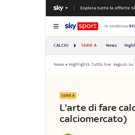
Esplora tutte le offerte S
In evidenza:
RI
CALCIO
SERIE A
News
High
News e Highlights, tutto live: seguici su
SERIE A
L'arte di fare cal
calciomercato)