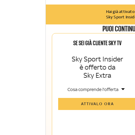
Hai già attivato
Sky Sport Insid
PUOI CONTINU
SE SEI GIÀ CLIENTE SKY TV
Sky Sport Insider
è offerto da
Sky Extra
Cosa comprende l'offerta
Tutti gli articoli di Sky Sport Insider e
ATTIVALO ORA
Sky TG24 Insider
Opinioni, retroscena e storie
raccontate dalle grandi firme di Sky
Sport e Sky TG24
La newsletter esclusiva di Sky Sport
Insider e Sky TG24 Insider