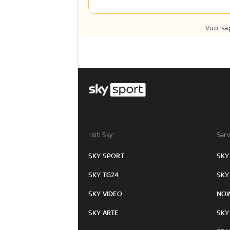
Vuoi sa
I siti Sky:
Serv
SKY SPORT
SKY
SKY TG24
SKY
SKY VIDEO
NO
SKY ARTE
SKY