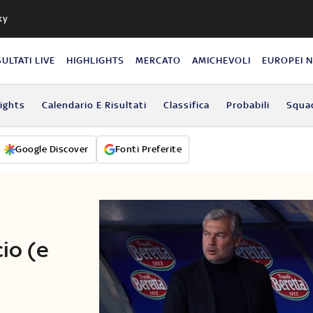
ky
SULTATI LIVE
HIGHLIGHTS
MERCATO
AMICHEVOLI
EUROPEI 
lights
Calendario E Risultati
Classifica
Probabili
Squa
Google Discover
Fonti Preferite
cio (e