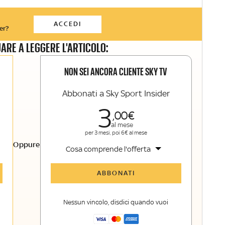
ACCEDI
er?
ARE A LEGGERE L'ARTICOLO:
NON SEI ANCORA CLIENTE SKY TV
Abbonati a Sky Sport Insider
3
00
al mese
per 3 mesi, poi 6€ al mese
Oppure
Cosa comprende l'offerta
Tutti gli articoli di Sky Sport Insider
ABBONATI
Opinioni, retroscena e storie
raccontate dalle grandi firme di Sky
Nessun vincolo, disdici quando vuoi
Sport
La newsletter esclusiva di Sky Sport
Insider