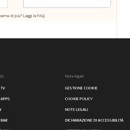
perne di più? Leggi le FAQ
izi:
Note legali:
 TV
GESTIONE COOKIE
 APPS
COOKIE POLICY
W
NOTE LEGALI
 BAR
DICHIARAZIONE DI ACCESSIBILITÀ