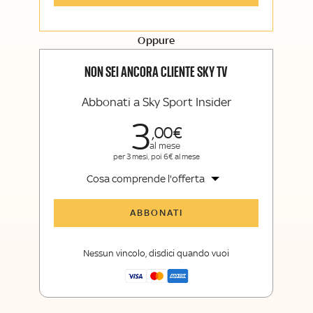
Opinioni, retroscena e storie
raccontate dalle grandi firme di Sky
Sport e Sky TG24
Oppure
La newsletter esclusiva di Sky Sport
Insider e Sky TG24 Insider
NON SEI ANCORA CLIENTE SKY TV
Abbonati a Sky Sport Insider
3
00
al mese
per 3 mesi, poi 6€ al mese
Cosa comprende l'offerta
Tutti gli articoli di Sky Sport Insider
ABBONATI
Opinioni, retroscena e storie
raccontate dalle grandi firme di Sky
Nessun vincolo, disdici quando vuoi
Sport
La newsletter esclusiva di Sky Sport
Insider