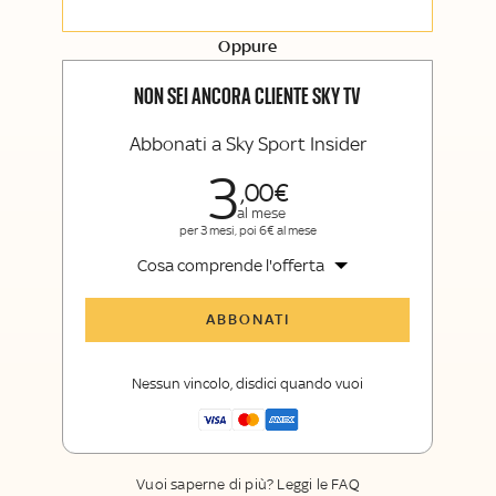
Opinioni, retroscena e storie
raccontate dalle grandi firme di Sky
Sport e Sky TG24
Oppure
La newsletter esclusiva di Sky Sport
Insider e Sky TG24 Insider
NON SEI ANCORA CLIENTE SKY TV
Abbonati a Sky Sport Insider
3
00
al mese
per 3 mesi, poi 6€ al mese
Cosa comprende l'offerta
Tutti gli articoli di Sky Sport Insider
ABBONATI
Opinioni, retroscena e storie
raccontate dalle grandi firme di Sky
Nessun vincolo, disdici quando vuoi
Sport
La newsletter esclusiva di Sky Sport
Insider
Vuoi saperne di più? Leggi le FAQ