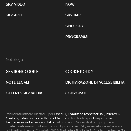
SKY VIDEO
NOW
SKY ARTE
SKY BAR
SPAZI SKY
PROGRAMMI
Note legali:
GESTIONE COOKIE
COOKIE POLICY
NOTE LEGALI
DICHIARAZIONE DI ACCESSIBILITÀ
OFFERTA SKY MEDIA
CORPORATE
Per il consumatore clicca qui per i
Moduli, Condizioni contrattuali
,
Privacy &
Cookies
,
informazioni sulle modifiche contrattuali
o per
trasparenza
tariffaria
,
assistenza
e
contatti
. Tutti i marchi Sky e i diritti di proprietà
intellettuale in essi contenuti, sono di proprietà di Sky international AG e sono
utilizzati su licenza. Copyright 2026 Sky Italia - Sky Italia Srl Via Monte Penice, 7 -