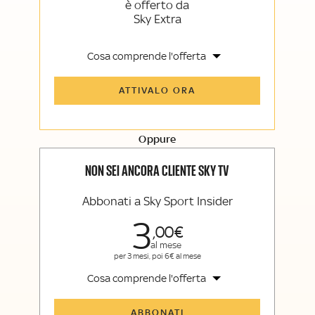
è offerto da
Sky Extra
Cosa comprende l'offerta
Tutti gli articoli di Sky Sport Insider e
ATTIVALO ORA
Sky TG24 Insider
Opinioni, retroscena e storie
raccontate dalle grandi firme di Sky
Sport e Sky TG24
Oppure
La newsletter esclusiva di Sky Sport
Insider e Sky TG24 Insider
NON SEI ANCORA CLIENTE SKY TV
Abbonati a Sky Sport Insider
3
00
al mese
per 3 mesi, poi 6€ al mese
Cosa comprende l'offerta
Tutti gli articoli di Sky Sport Insider
ABBONATI