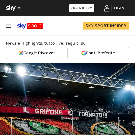
LOGIN
OFFERTE SKY
SKY SPORT INSIDER
News e Highlights, tutto live: seguici su
Google Discover
Fonti Preferite