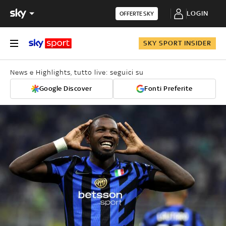
LOGIN
OFFERTE SKY
SKY SPORT INSIDER
News e Highlights, tutto live: seguici su
Google Discover
Fonti Preferite