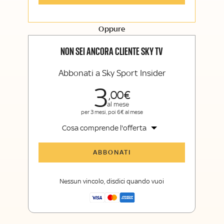
Opinioni, retroscena e storie
raccontate dalle grandi firme di Sky
Sport e Sky TG24
Oppure
La newsletter esclusiva di Sky Sport
Insider e Sky TG24 Insider
NON SEI ANCORA CLIENTE SKY TV
Abbonati a Sky Sport Insider
3
00
al mese
per 3 mesi, poi 6€ al mese
Cosa comprende l'offerta
Tutti gli articoli di Sky Sport Insider
ABBONATI
Opinioni, retroscena e storie
raccontate dalle grandi firme di Sky
Nessun vincolo, disdici quando vuoi
Sport
La newsletter esclusiva di Sky Sport
Insider