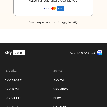
Nessun vincolo, disdici quando vuoi
Sport
La newsletter esclusiva di Sky Sport
Insider
Vuoi saperne di più? Leggi le FAQ
ACCEDI A SKY GO
I siti Sky:
Servizi:
SKY SPORT
SKY TV
SKY TG24
SKY APPS
SKY VIDEO
NOW
SKY ARTE
SKY BAR