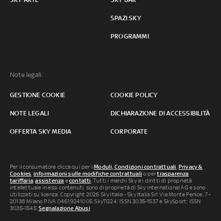
SPAZI SKY
PROGRAMMI
Note legali:
GESTIONE COOKIE
COOKIE POLICY
NOTE LEGALI
DICHIARAZIONE DI ACCESSIBILITÀ
OFFERTA SKY MEDIA
CORPORATE
Per il consumatore clicca qui per i
Moduli, Condizioni contrattuali
,
Privacy &
Cookies
,
informazioni sulle modifiche contrattuali
o per
trasparenza
tariffaria
,
assistenza
e
contatti
. Tutti i marchi Sky e i diritti di proprietà
intellettuale in essi contenuti, sono di proprietà di Sky international AG e sono
utilizzati su licenza. Copyright 2026 Sky Italia - Sky Italia Srl Via Monte Penice, 7 -
20138 Milano P.IVA 04619241005. SkyTG24: ISSN 3035-1537 e SkySport: ISSN
3035-1545.
Segnalazione Abusi