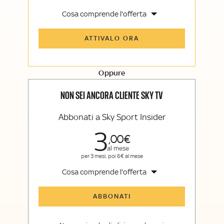
Cosa comprende l'offerta
Tutti gli articoli di Sky Sport Insider e
ATTIVALO ORA
Sky TG24 Insider
Opinioni, retroscena e storie
raccontate dalle grandi firme di Sky
Sport e Sky TG24
Oppure
La newsletter esclusiva di Sky Sport
Insider e Sky TG24 Insider
NON SEI ANCORA CLIENTE SKY TV
Abbonati a Sky Sport Insider
3
00
al mese
per 3 mesi, poi 6€ al mese
Cosa comprende l'offerta
Tutti gli articoli di Sky Sport Insider
ABBONATI
Opinioni, retroscena e storie
raccontate dalle grandi firme di Sky