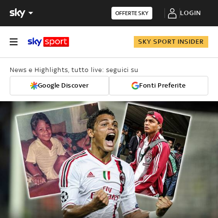
LOGIN
OFFERTE SKY
SKY SPORT INSIDER
News e Highlights, tutto live: seguici su
Google Discover
Fonti Preferite