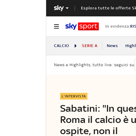
Esplora tutte le offerte S
In evidenza:
RI
CALCIO
SERIE A
News
High
News e Highlights, tutto live: seguici su
L'INTERVISTA
Sabatini: "In que
Roma il calcio è 
ospite, non il