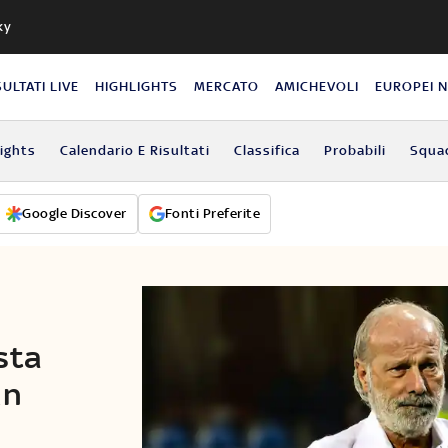
ky
SULTATI LIVE
HIGHLIGHTS
MERCATO
AMICHEVOLI
EUROPEI 
lights
Calendario E Risultati
Classifica
Probabili
Squa
Google Discover
Fonti Preferite
sta
un