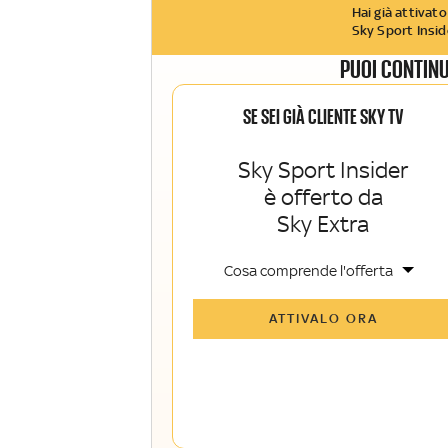
Hai già attivato
Sky Sport Insid
PUOI CONTINU
SE SEI GIÀ CLIENTE SKY TV
Sky Sport Insider
è offerto da
Sky Extra
Cosa comprende l'offerta
Tutti gli articoli di Sky Sport Insider e
ATTIVALO ORA
Sky TG24 Insider
Opinioni, retroscena e storie
raccontate dalle grandi firme di Sky
Sport e Sky TG24
La newsletter esclusiva di Sky Sport
Insider e Sky TG24 Insider