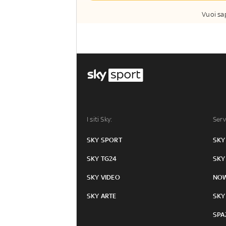
Vuoi sa
I siti Sky:
Serv
SKY SPORT
SKY
SKY TG24
SKY
SKY VIDEO
NO
SKY ARTE
SKY
SPA