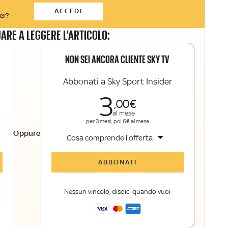
ACCEDI
er?
ARE A LEGGERE L'ARTICOLO:
NON SEI ANCORA CLIENTE SKY TV
Abbonati a Sky Sport Insider
3
00
al mese
per 3 mesi, poi 6€ al mese
Oppure
Cosa comprende l'offerta
Tutti gli articoli di Sky Sport Insider
ABBONATI
Opinioni, retroscena e storie
raccontate dalle grandi firme di Sky
Nessun vincolo, disdici quando vuoi
Sport
La newsletter esclusiva di Sky Sport
Insider