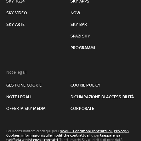
SKY TG24
SKY APPS
SKY VIDEO
NOW
SKY ARTE
SKY BAR
SPAZI SKY
PROGRAMMI
Note legali:
GESTIONE COOKIE
COOKIE POLICY
NOTE LEGALI
DICHIARAZIONE DI ACCESSIBILITÀ
OFFERTA SKY MEDIA
CORPORATE
Per il consumatore clicca qui per i
Moduli, Condizioni contrattuali
,
Privacy &
Cookies
,
informazioni sulle modifiche contrattuali
o per
trasparenza
tariffaria
,
assistenza
e
contatti
. Tutti i marchi Sky e i diritti di proprietà