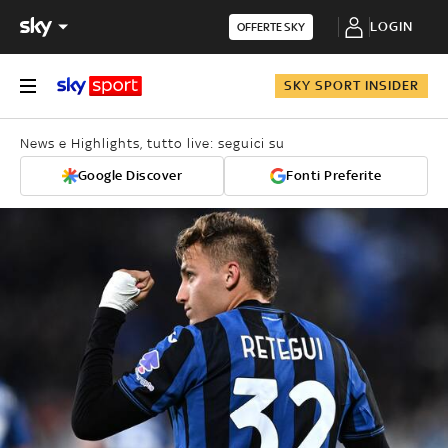
LOGIN
OFFERTE SKY
SKY SPORT INSIDER
News e Highlights, tutto live: seguici su
Google Discover
Fonti Preferite