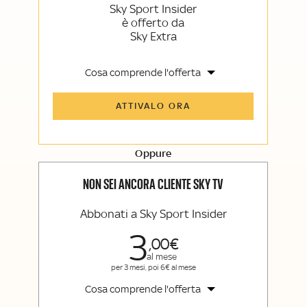
Sky Sport Insider
è offerto da
Sky Extra
Cosa comprende l'offerta
Tutti gli articoli di Sky Sport Insider e
ATTIVALO ORA
Sky TG24 Insider
Opinioni, retroscena e storie
raccontate dalle grandi firme di Sky
Sport e Sky TG24
Oppure
La newsletter esclusiva di Sky Sport
Insider e Sky TG24 Insider
NON SEI ANCORA CLIENTE SKY TV
Abbonati a Sky Sport Insider
3
00
al mese
per 3 mesi, poi 6€ al mese
Cosa comprende l'offerta