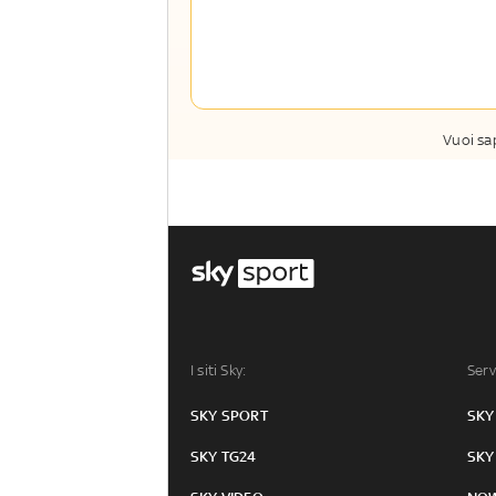
Opinioni, retroscena e storie
raccontate dalle grandi firme di Sky
Sport e Sky TG24
La newsletter esclusiva di Sky Sport
Insider e Sky TG24 Insider
Vuoi sa
I siti Sky:
Serv
SKY SPORT
SKY
SKY TG24
SKY