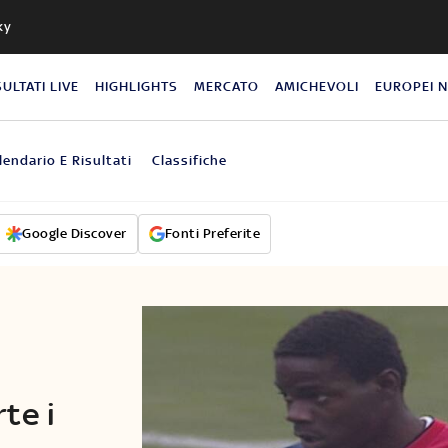
ky
SULTATI LIVE
HIGHLIGHTS
MERCATO
AMICHEVOLI
EUROPEI 
lendario E Risultati
Classifiche
Google Discover
Fonti Preferite
l
te i