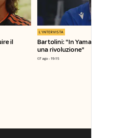
L'INTERVISTA
ire il
Bartolini: "In Yamaha è in corso
una rivoluzione"
07 ago - 19:15