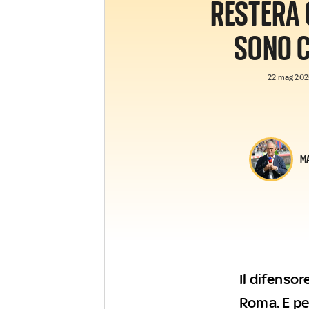
RESTERÀ 
SONO 
22 mag 2025
MA
Il difensor
Roma. E pe