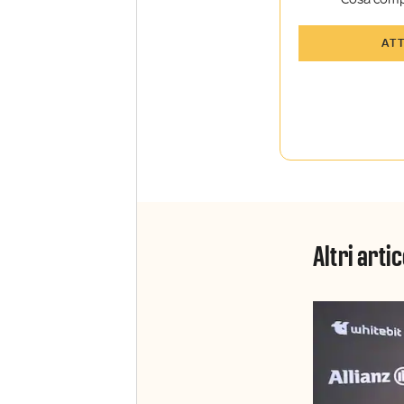
Tutti gli art
AT
Sky TG24 In
Opinioni, r
raccontate 
Sport e Sky
La newslett
Insider e S
Altri artic