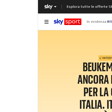
Esplora tutte le offerte S
In evidenza:
RI
L'INTER
BEUKEM
ANCORA I
PER LA
ITALIA. 