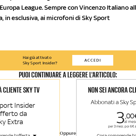
 Europa League. Sempre con Vincenzo Italiano all
a, in esclusiva, ai microfoni di Sky Sport
Hai già attivato
ACCEDI
Sky Sport Insider?
PUOI CONTINUARE A LEGGERE L'ARTICOLO:
IÀ CLIENTE SKY TV
NON SEI ANCORA CL
Abbonati a Sky Sp
port Insider
3
offerto da
00
ky Extra
al mes
per 3 mesi, poi 6€ 
Oppure
rende l'offerta
Cosa comprende l'o