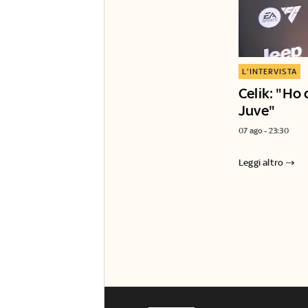
L'INTERVISTA
Celik: "Ho 
Juve"
07 ago - 23:30
Leggi altro