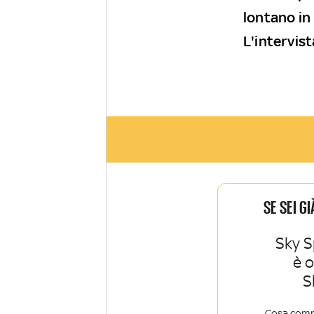
lontano in
L'intervist
SE SEI G
Sky S
è 
S
Cosa comp