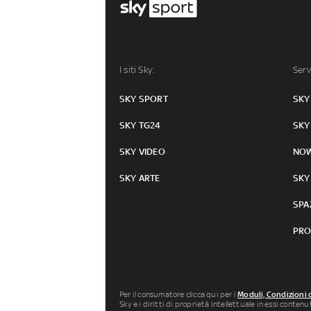
I siti Sky:
Serv
SKY SPORT
SKY
SKY TG24
SKY
SKY VIDEO
NO
SKY ARTE
SKY
SPA
PRO
Per il consumatore clicca qui per i
Moduli, Condizioni 
Sky e i diritti di proprietà intellettuale in essi conten