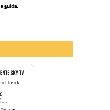
a guida.
IENTE SKY TV
ort Insider
e
al mese
fferta