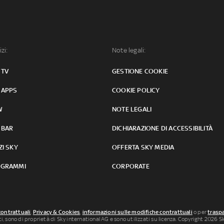
izi:
Note legali:
 TV
GESTIONE COOKIE
 APPS
COOKIE POLICY
W
NOTE LEGALI
 BAR
DICHIARAZIONE DI ACCESSIBILITÀ
ZI SKY
OFFERTA SKY MEDIA
GRAMMI
CORPORATE
contrattuali
,
Privacy & Cookies
,
informazioni sulle modifiche contrattuali
o per
traspa
uti, sono di proprietà di Sky international AG e sono utilizzati su licenza. Copyright 2026 Sky