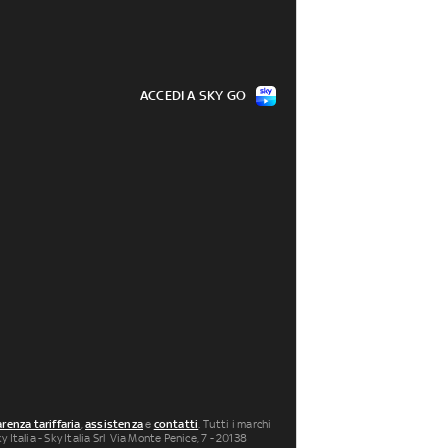
ACCEDI A SKY GO
renza tariffaria
,
assistenza
e
contatti
. Tutti i marchi
 Italia - Sky Italia Srl Via Monte Penice, 7 - 20138