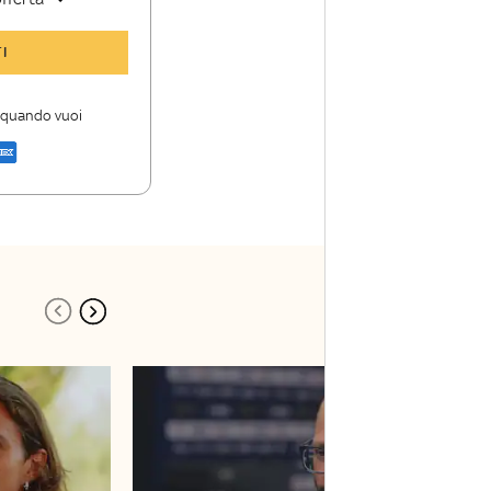
y Sport Insider
I
 storie
i firme di Sky
i quando vuoi
a di Sky Sport