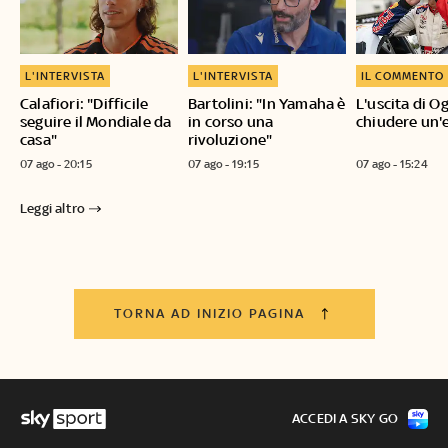
L'INTERVISTA
L'INTERVISTA
IL COMMENTO
Calafiori: "Difficile
Bartolini: "In Yamaha è
L'uscita di O
seguire il Mondiale da
in corso una
chiudere un'
casa"
rivoluzione"
07 ago - 20:15
07 ago - 19:15
07 ago - 15:24
Leggi altro
TORNA AD INIZIO PAGINA
ACCEDI A SKY GO