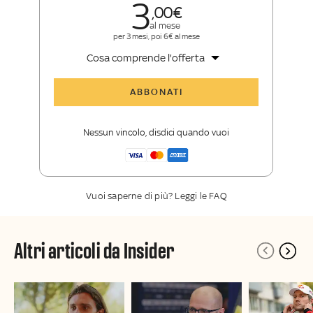
3
00
al mese
per 3 mesi, poi 6€ al mese
Cosa comprende l'offerta
Tutti gli articoli di Sky Sport Insider
ABBONATI
Opinioni, retroscena e storie
raccontate dalle grandi firme di Sky
Nessun vincolo, disdici quando vuoi
Sport
La newsletter esclusiva di Sky Sport
Insider
Vuoi saperne di più? Leggi le FAQ
Altri articoli da Insider