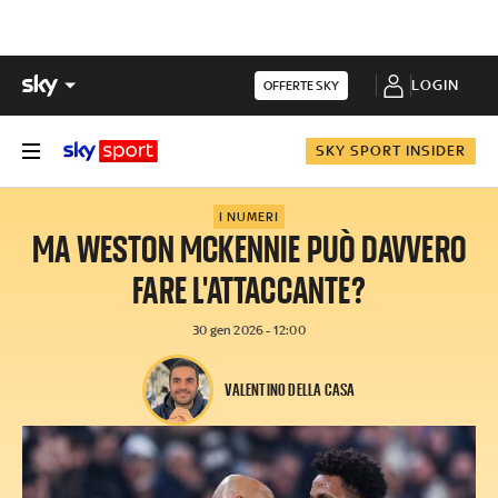
LOGIN
OFFERTE SKY
SKY SPORT INSIDER
I NUMERI
MA WESTON MCKENNIE PUÒ DAVVERO
FARE L'ATTACCANTE?
30 gen 2026 - 12:00
VALENTINO DELLA CASA