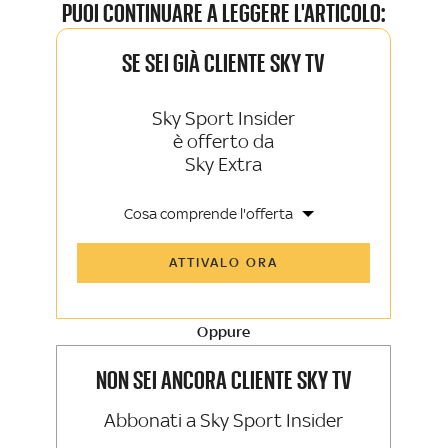
PUOI CONTINUARE A LEGGERE L'ARTICOLO:
SE SEI GIÀ CLIENTE SKY TV
Sky Sport Insider
è offerto da
Sky Extra
Cosa comprende l'offerta
Tutti gli articoli di Sky Sport Insider e
ATTIVALO ORA
Sky TG24 Insider
Opinioni, retroscena e storie
raccontate dalle grandi firme di Sky
Sport e Sky TG24
Oppure
La newsletter esclusiva di Sky Sport
Insider e Sky TG24 Insider
NON SEI ANCORA CLIENTE SKY TV
Abbonati a Sky Sport Insider