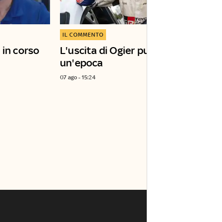
IL COMMENTO
 in corso
L'uscita di Ogier può chiudere
un'epoca
07 ago - 15:24