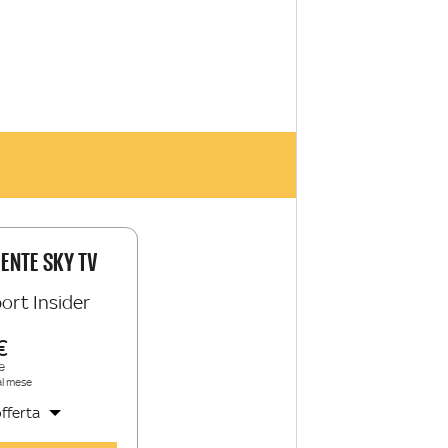
IENTE SKY TV
ort Insider
e
al mese
fferta