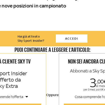
e nove posizioni in campionato
Hai già attivato
ACCEDI
Sky Sport Insider?
PUOI CONTINUARE A LEGGERE L'ARTICOLO:
IÀ CLIENTE SKY TV
NON SEI ANCORA CL
Abbonati a Sky Sp
port Insider
3
offerto da
00
ky Extra
al mes
per 3 mesi, poi 6€ 
Oppure
rende l'offerta
Cosa comprende l'o