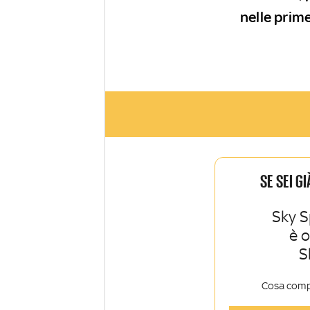
nelle prim
SE SEI G
Sky S
è 
S
Cosa comp