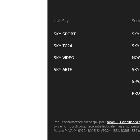
I siti Sky:
Serv
SKY SPORT
SKY
SKY TG24
SKY
SKY VIDEO
NO
SKY ARTE
SKY
SPA
PRO
Per il consumatore clicca qui per i
Moduli, Condizioni 
Sky e i diritti di proprietà intellettuale in essi conten
Milano P.IVA 04619241005. SkyTG24: ISSN 3035-1537 e