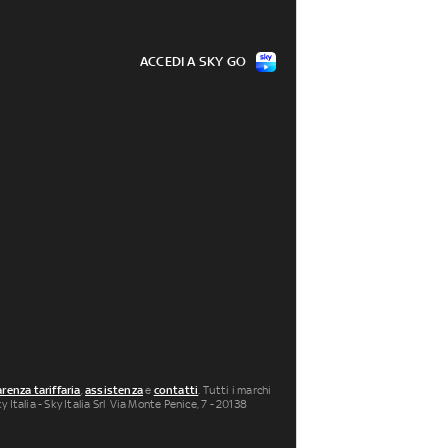
ACCEDI A SKY GO
renza tariffaria
,
assistenza
e
contatti
. Tutti i marchi
 Italia - Sky Italia Srl Via Monte Penice, 7 - 20138