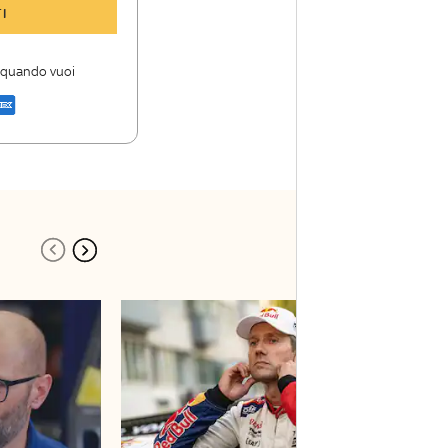
y Sport Insider
I
 storie
i firme di Sky
i quando vuoi
a di Sky Sport