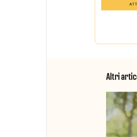
Tutti gli art
AT
Sky TG24 In
Opinioni, r
raccontate 
Sport e Sky
La newslett
Insider e S
Altri artic