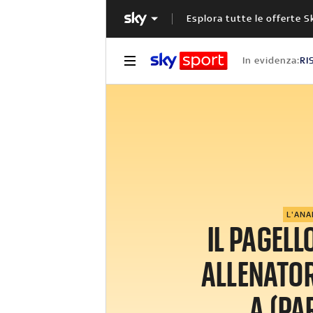
Esplora tutte le offerte S
In evidenza:
RI
L'ANA
IL PAGELL
ALLENATORI
A (PAR