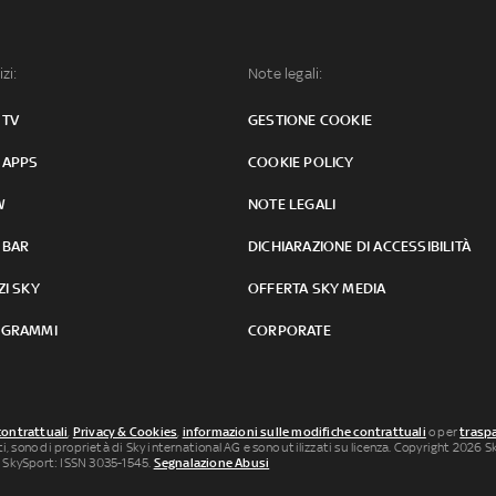
izi:
Note legali:
 TV
GESTIONE COOKIE
 APPS
COOKIE POLICY
W
NOTE LEGALI
 BAR
DICHIARAZIONE DI ACCESSIBILITÀ
ZI SKY
OFFERTA SKY MEDIA
GRAMMI
CORPORATE
contrattuali
,
Privacy & Cookies
,
informazioni sulle modifiche contrattuali
o per
traspa
uti, sono di proprietà di Sky international AG e sono utilizzati su licenza. Copyright 2026 Sky
 SkySport: ISSN 3035-1545.
Segnalazione Abusi