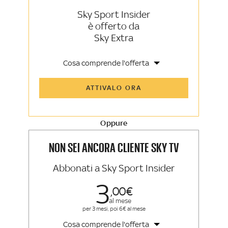
Sky Sport Insider
è offerto da
Sky Extra
Cosa comprende l'offerta
Tutti gli articoli di Sky Sport Insider e
ATTIVALO ORA
Sky TG24 Insider
Opinioni, retroscena e storie
raccontate dalle grandi firme di Sky
Sport e Sky TG24
Oppure
La newsletter esclusiva di Sky Sport
Insider e Sky TG24 Insider
NON SEI ANCORA CLIENTE SKY TV
Abbonati a Sky Sport Insider
3
00
al mese
per 3 mesi, poi 6€ al mese
Cosa comprende l'offerta