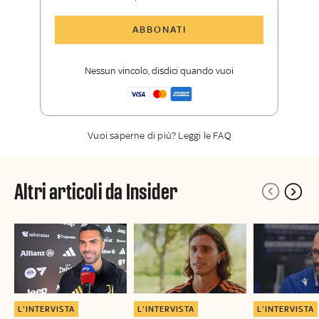
Tutti gli articoli di Sky Sport Insider
ABBONATI
Opinioni, retroscena e storie
raccontate dalle grandi firme di Sky
Nessun vincolo, disdici quando vuoi
Sport
La newsletter esclusiva di Sky Sport
Insider
Vuoi saperne di più? Leggi le FAQ
Altri articoli da Insider
L'INTERVISTA
L'INTERVISTA
L'INTERVISTA