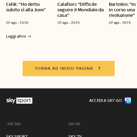
Celik: "Ho detto
Calafiori: "Difficile
Bartolini: "I
subito sì alla Juve"
seguire il Mondiale da
in corso una
casa"
rivoluzione"
07 ago - 23:30
07 ago - 20:15
07 ago - 19:15
Leggi altro
TORNA AD INIZIO PAGINA
ACCEDI A SKY GO
I siti Sky:
Servizi:
SKY SPORT
SKY TV