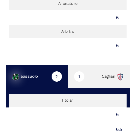
Allenatore
6
Arbitro
6
Sassuolo
Cagliari
2
1
Titolari
6
6.5