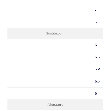
7
5
Sostituzioni
6
6.5
S.V.
6.5
6
Allenatore