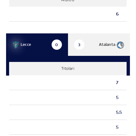
6
Lecce
Atalanta
0
3
Titolari
7
5
5.5
5