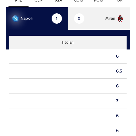
MIL
GEN
ATA
COM
ROM
TOR
Napoli
Milan
1
0
Titolari
6
6.5
6
7
6
6