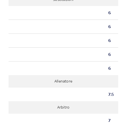
6
6
6
6
6
Allenatore
7.5
Arbitro
7