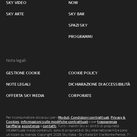
SKY VIDEO
NOW
SKY ARTE
SKY BAR
SPAZI SKY
PROGRAMMI
Note legali:
GESTIONE COOKIE
COOKIE POLICY
NOTE LEGALI
DICHIARAZIONE DI ACCESSIBILITÀ
OFFERTA SKY MEDIA
CORPORATE
Per il consumatore clicca qui per i
Moduli, Condizioni contrattuali
,
Privacy &
Cookies
,
informazioni sulle modifiche contrattuali
o per
trasparenza
tariffaria
,
assistenza
e
contatti
. Tutti i marchi Sky e i diritti di proprietà
intellettuale in essi contenuti, sono di proprietà di Sky international AG e sono
utilizzati su licenza. Copyright 2026 Sky Italia - Sky Italia Srl Via Monte Penice, 7 -