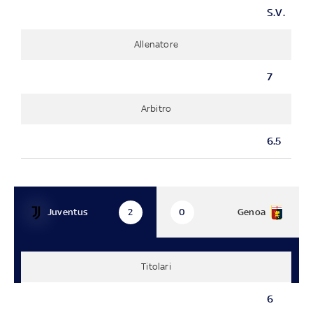
S.V.
Allenatore
7
Arbitro
6.5
Juventus
Genoa
2
0
Titolari
6