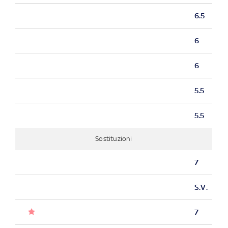
6.5
6
6
5.5
5.5
Sostituzioni
7
S.V.
7