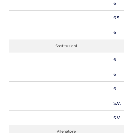
6
6.5
6
Sostituzioni
6
6
6
S.V.
S.V.
Allenatore