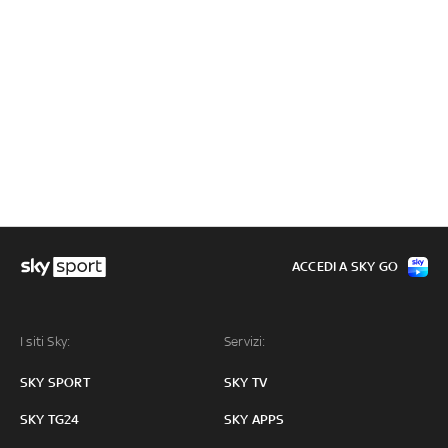
ACCEDI A SKY GO
I siti Sky:
Servizi:
SKY SPORT
SKY TV
SKY TG24
SKY APPS