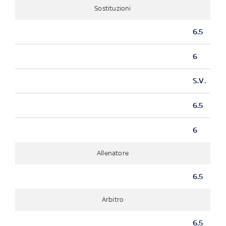
Sostituzioni
6.5
6
S.V.
6.5
6
Allenatore
6.5
Arbitro
6.5