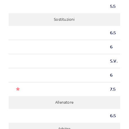
5.5
Sostituzioni
6.5
6
S.V.
6
7.5
Allenatore
6.5
Arbitro