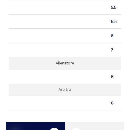
5.5
6.5
6
7
Allenatore
6
Arbitro
6