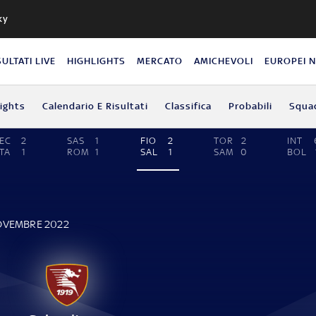
ky
SULTATI LIVE
HIGHLIGHTS
MERCATO
AMICHEVOLI
EUROPEI 
lights
Calendario E Risultati
Classifica
Probabili
Squa
EC
2
SAS
1
FIO
2
TOR
2
INT
TA
1
ROM
1
SAL
1
SAM
0
BOL
NOVEMBRE 2022