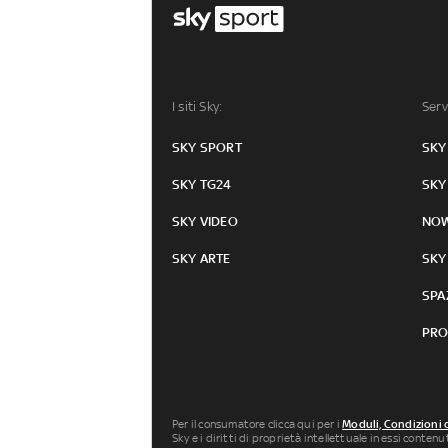
I siti Sky:
Serv
SKY SPORT
SKY
SKY TG24
SKY
SKY VIDEO
NO
SKY ARTE
SKY
SPA
PRO
Per il consumatore clicca qui per i
Moduli, Condizioni 
Sky e i diritti di proprietà intellettuale in essi conten