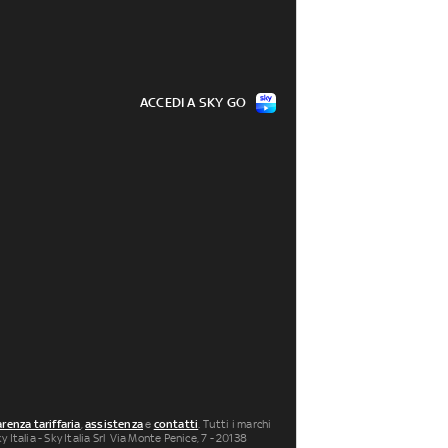
ACCEDI A SKY GO
renza tariffaria
,
assistenza
e
contatti
. Tutti i marchi
 Italia - Sky Italia Srl Via Monte Penice, 7 - 20138