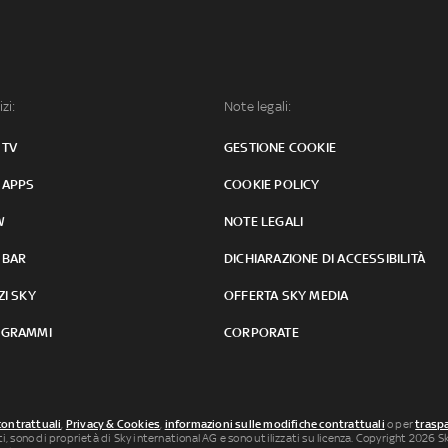
izi:
Note legali:
 TV
GESTIONE COOKIE
 APPS
COOKIE POLICY
W
NOTE LEGALI
 BAR
DICHIARAZIONE DI ACCESSIBILITÀ
ZI SKY
OFFERTA SKY MEDIA
GRAMMI
CORPORATE
contrattuali
,
Privacy & Cookies
,
informazioni sulle modifiche contrattuali
o per
traspa
uti, sono di proprietà di Sky international AG e sono utilizzati su licenza. Copyright 2026 Sky