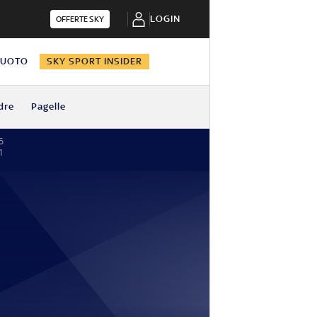
LOGIN
OFFERTE SKY
NUOTO
SKY SPORT INSIDER
dre
Pagelle
6
1