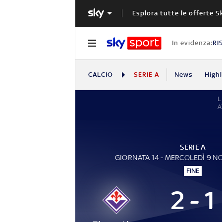
Esplora tutte le offerte S
In evidenza:
RI
CALCIO
SERIE A
News
High
L
A
SERIE A
GIORNATA 14 - MERCOLEDÌ 9 
FINE
2 - 1