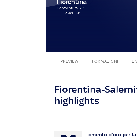
Fiorentina
Bonaventura G. 15'
Jovic L. 81'
PREVIEW
FORMAZIONI
LI
Fiorentina-Salernit
highlights
omento d'oro per la 