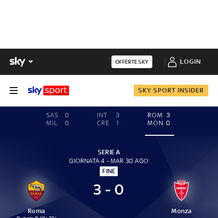
LOGIN
OFFERTE SKY
SKY SPORT INSIDER
SAS
0
INT
3
ROM
3
MIL
0
CRE
1
MON
0
SERIE A
GIORNATA 4 - MAR 30 AGO
FINE
3 - 0
Roma
Monza