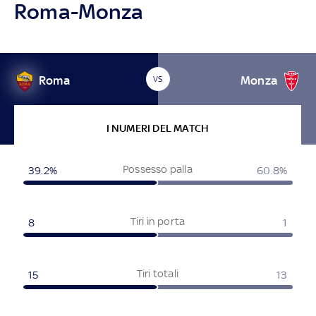
Roma-Monza
Roma
Monza
VS
I NUMERI DEL MATCH
Possesso palla
39.2%
60.8%
Tiri in porta
8
1
Tiri totali
15
13