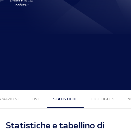
Dybala P. 18', 32'
Ibañez 61'
3 - 0
RMAZIONI
LIVE
STATISTICHE
HIGHLIGHTS
N
Statistiche e tabellino di