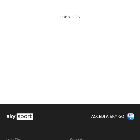
PUBBLICITÀ
ACCEDI A SKY GO
I siti Sky:
Servizi: