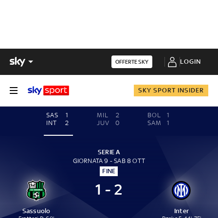
LOGIN
OFFERTE SKY
SKY SPORT INSIDER
SAS
1
MIL
2
BOL
1
INT
2
JUV
0
SAM
1
SERIE A
GIORNATA 9 - SAB 8 OTT
FINE
1 - 2
Sassuolo
Inter