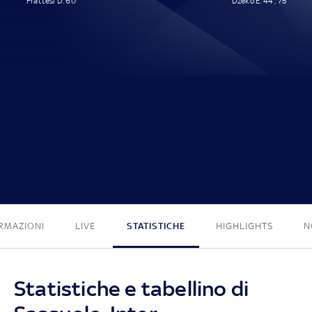
Frattesi D. 60'
Dzeko E. 44', 75'
1 - 2
RMAZIONI
LIVE
STATISTICHE
HIGHLIGHTS
N
Statistiche e tabellino di