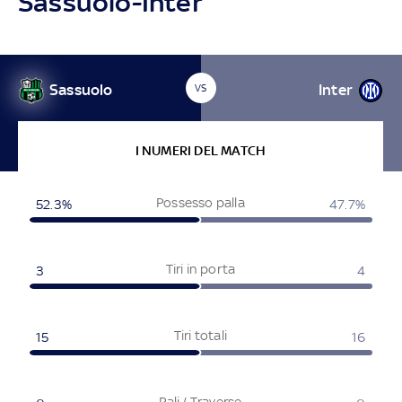
Sassuolo-Inter
Sassuolo
Inter
VS
I NUMERI DEL MATCH
Possesso palla
52.3%
47.7%
Tiri in porta
3
4
Tiri totali
15
16
Pali / Traverse