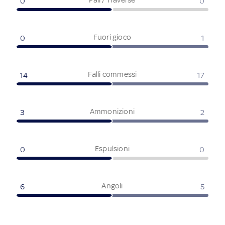
0
0
Fuori gioco
0
1
Falli commessi
14
17
Ammonizioni
3
2
Espulsioni
0
0
Angoli
6
5