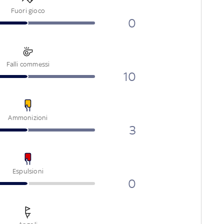
Fuori gioco
0
Falli commessi
10
Ammonizioni
3
Espulsioni
0