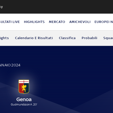
ky
SULTATI LIVE
HIGHLIGHTS
MERCATO
AMICHEVOLI
EUROPEI 
lights
Calendario E Risultati
Classifica
Probabili
Squa
ENNAIO 2024
Genoa
Gudmundsson A. 20'