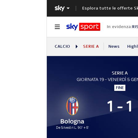
Esplora tutte le offerte S
In evidenza:
RI
CALCIO
SERIE A
News
High
SERIE A
GIORNATA 19 - VENERDÌ 5 G
FINE
1 - 1
Bologna
De Silvestri L. 90' + 5'