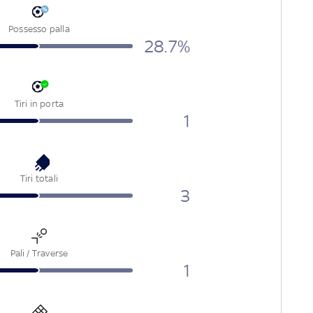
Possesso palla
28.7%
Tiri in porta
1
Tiri totali
3
Pali / Traverse
1