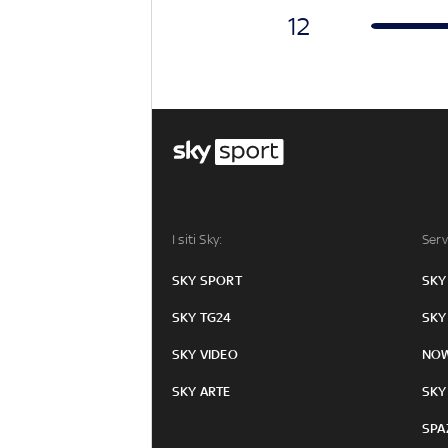
12
I siti Sky:
Serv
SKY SPORT
SKY
SKY TG24
SKY
SKY VIDEO
NO
SKY ARTE
SKY
SPA