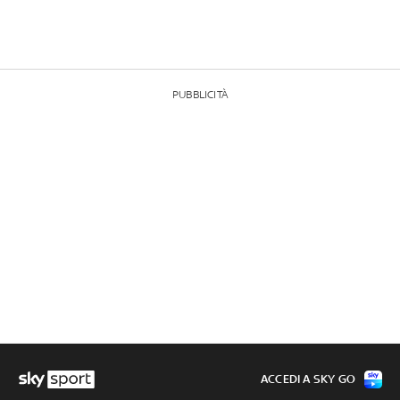
(cinque in Champions), con la Roma e la Lazio in Europa
League e la Fiorentina in Conference. Napoli fuori dalle
coppe TUTTI GLI HIGHLIGHTS DI SKY SPORT
PUBBLICITÀ
ACCEDI A SKY GO