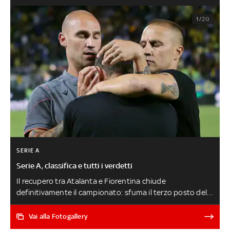
1/20
SERIE A
Serie A, classifica e tutti i verdetti
Il recupero tra Atalanta e Fiorentina chiude
definitivamente il campionato: sfuma il terzo posto della
Dea. Empoli e Udinese si salvano all'ultima giornata: in B
il Frosinone che raggiunge Sassuolo e Salernitana. Nella
Vai alla Fotogallery
prossima stagione le italiane in Europa saranno 8