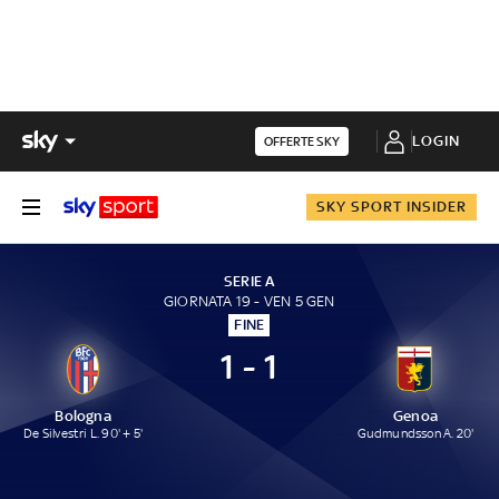
LOGIN
OFFERTE SKY
SKY SPORT INSIDER
SERIE A
GIORNATA 19 - VEN 5 GEN
FINE
1 - 1
Bologna
Genoa
De Silvestri L. 90' + 5'
Gudmundsson A. 20'