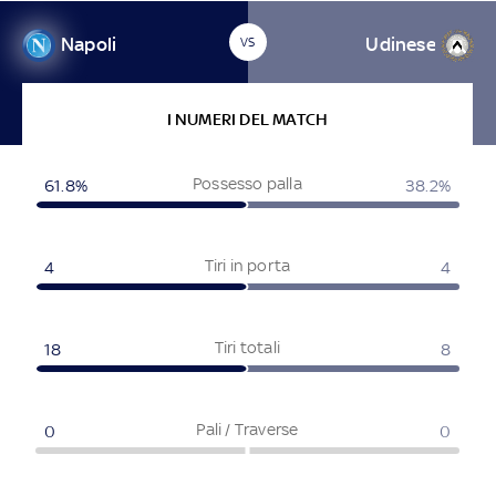
Napoli
Udinese
VS
I NUMERI DEL MATCH
Possesso palla
61.8%
38.2%
Tiri in porta
4
4
Tiri totali
18
8
Pali / Traverse
0
0