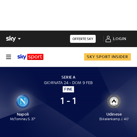
LOGIN
OFFERTE SKY
SKY SPORT INSIDER
SERIE A
GIORNATA 24 - DOM 9 FEB
FINE
1 - 1
Napoli
Udinese
McTominay S. 37'
Ekkelenkamp J. 40'