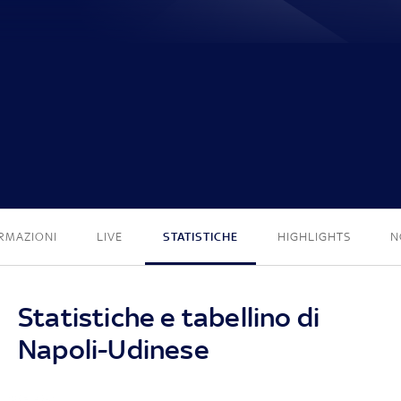
1 - 1
RMAZIONI
LIVE
STATISTICHE
HIGHLIGHTS
N
Statistiche e tabellino di
Napoli-Udinese