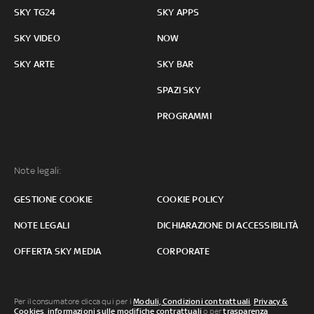
SKY TG24
SKY APPS
SKY VIDEO
NOW
SKY ARTE
SKY BAR
SPAZI SKY
PROGRAMMI
Note legali:
GESTIONE COOKIE
COOKIE POLICY
NOTE LEGALI
DICHIARAZIONE DI ACCESSIBILITÀ
OFFERTA SKY MEDIA
CORPORATE
Per il consumatore clicca qui per i
Moduli, Condizioni contrattuali
,
Privacy &
Cookies
,
informazioni sulle modifiche contrattuali
o per
trasparenza