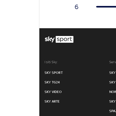
6
I siti Sky:
Serv
SKY SPORT
SKY
SKY TG24
SKY
SKY VIDEO
NO
SKY ARTE
SKY
SPA