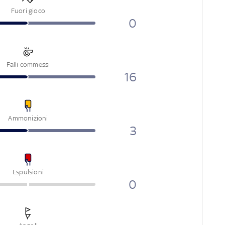
Fuori gioco
0
Falli commessi
16
Ammonizioni
3
Espulsioni
0