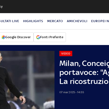
ky
SULTATI LIVE
HIGHLIGHTS
MERCATO
AMICHEVOLI
EUROPEI 
Google Discover
Fonti Preferite
VIDEO
Milan, Conceiç
portavoce: "Ag
La ricostruzi
07 mar 2025 - 14:55