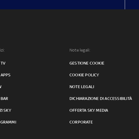
izi:
Note legali:
 TV
GESTIONE COOKIE
 APPS
COOKIE POLICY
W
NOTE LEGALI
 BAR
DICHIARAZIONE DI ACCESSIBILITÀ
ZI SKY
OFFERTA SKY MEDIA
GRAMMI
CORPORATE