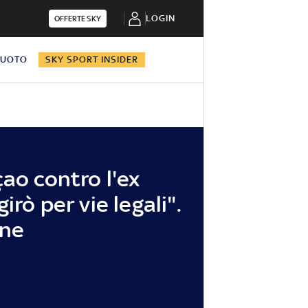
LOGIN
OFFERTE SKY
NUOTO
SKY SPORT INSIDER
ao contro l'ex
irò per vie legali".
one