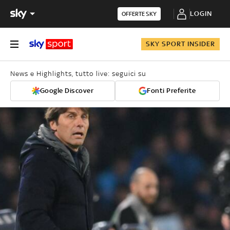
LOGIN
OFFERTE SKY
SKY SPORT INSIDER
News e Highlights, tutto live: seguici su
Google Discover
Fonti Preferite