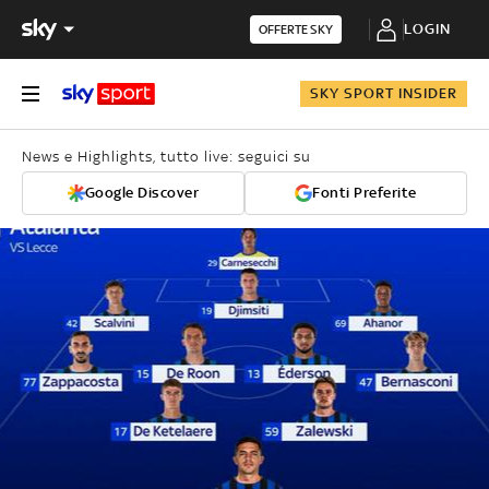
LOGIN
OFFERTE SKY
SKY SPORT INSIDER
News e Highlights, tutto live: seguici su
Google Discover
Fonti Preferite