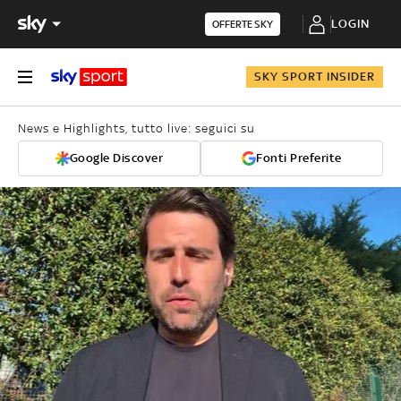
LOGIN
OFFERTE SKY
SKY SPORT INSIDER
News e Highlights, tutto live: seguici su
Google Discover
Fonti Preferite