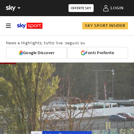
LOGIN
OFFERTE SKY
SKY SPORT INSIDER
News e Highlights, tutto live: seguici su
Google Discover
Fonti Preferite