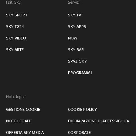
I siti Sky:
Servizi:
SKY SPORT
SKY TV
SKY TG24
SKY APPS
SKY VIDEO
NOW
SKY ARTE
SKY BAR
SPAZI SKY
PROGRAMMI
Note legali:
GESTIONE COOKIE
COOKIE POLICY
NOTE LEGALI
DICHIARAZIONE DI ACCESSIBILITÀ
OFFERTA SKY MEDIA
CORPORATE