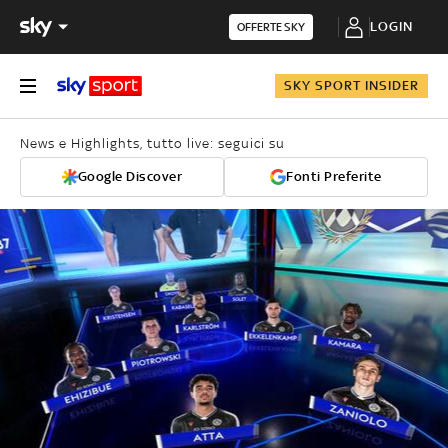
LOGIN
OFFERTE SKY
SKY SPORT INSIDER
News e Highlights, tutto live: seguici su
Google Discover
Fonti Preferite