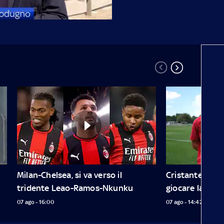
Milan-Chelsea, si va verso il 
Cristante: "C'è 
tridente Leao-Ramos-Nkunku
giocare la Cha
07 ago - 16:00
07 ago - 14:42