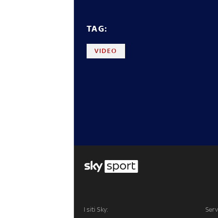
TAG:
VIDEO
I siti Sky:
Serv