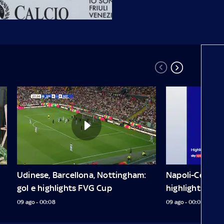
Udinese, Barcellona, Nottingham: 
Napoli-Celta Vig
gol e highlights FVG Cup
highlights dell
09 ago - 00:08
09 ago - 00:04