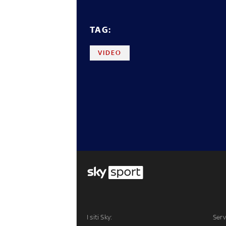
TAG:
VIDEO
I siti Sky:
Serv