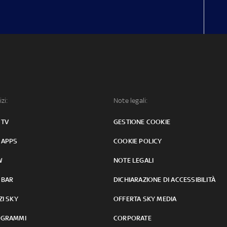
izi:
Note legali:
 TV
GESTIONE COOKIE
 APPS
COOKIE POLICY
W
NOTE LEGALI
 BAR
DICHIARAZIONE DI ACCESSIBILITÀ
ZI SKY
OFFERTA SKY MEDIA
GRAMMI
CORPORATE