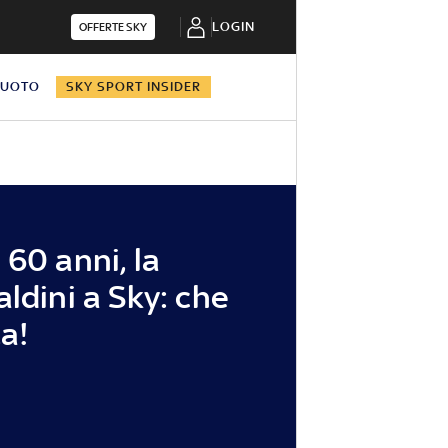
LOGIN
OFFERTE SKY
NUOTO
SKY SPORT INSIDER
60 anni, la
ldini a Sky: che
ta!