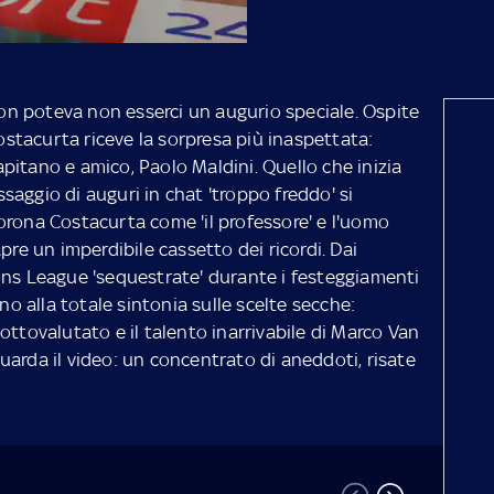
n poteva non esserci un augurio speciale. Ospite
Costacurta riceve la sorpresa più inaspettata:
capitano e amico, Paolo Maldini. Quello che inizia
aggio di auguri in chat 'troppo freddo' si
orona Costacurta come 'il professore' e l'uomo
pre un imperdibile cassetto dei ricordi. Dai
ons League 'sequestrate' durante i festeggiamenti
ino alla totale sintonia sulle scelte secche:
ottovalutato e il talento inarrivabile di Marco Van
arda il video: un concentrato di aneddoti, risate