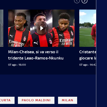
Milan-Chelsea, si va verso il 
Cristante: "C'è 
tridente Leao-Ramos-Nkunku
giocare la Cha
07 ago - 16:00
07 ago - 14:42
CURTA
PAOLO MALDINI
MILAN