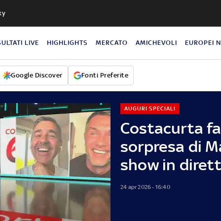
ky
SULTATI LIVE
HIGHLIGHTS
MERCATO
AMICHEVOLI
EUROPEI 
Google Discover
Fonti Preferite
AUGURI SPECIALI
Costacurta fa 
sorpresa di Ma
show in diret
24 apr 2026 - 16:40