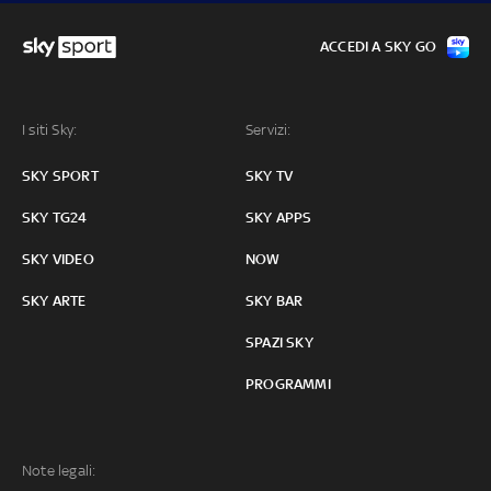
ACCEDI A SKY GO
I siti Sky:
Servizi:
SKY SPORT
SKY TV
SKY TG24
SKY APPS
SKY VIDEO
NOW
SKY ARTE
SKY BAR
SPAZI SKY
PROGRAMMI
Note legali: