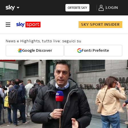
LOGIN
OFFERTE SKY
SKY SPORT INSIDER
News e Highlights, tutto live: seguici su
Google Discover
Fonti Preferite